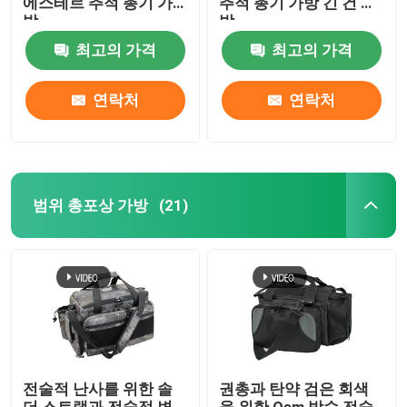
에스테르 추적 총기 가
추적 총기 가방 긴 건 가
방
방
최고의 가격
최고의 가격
연락처
연락처
범위 총포상 가방
(21)
집
제품
전술적 난사를 위한 솔
권총과 탄약 검은 회색
우리 에 관한 것