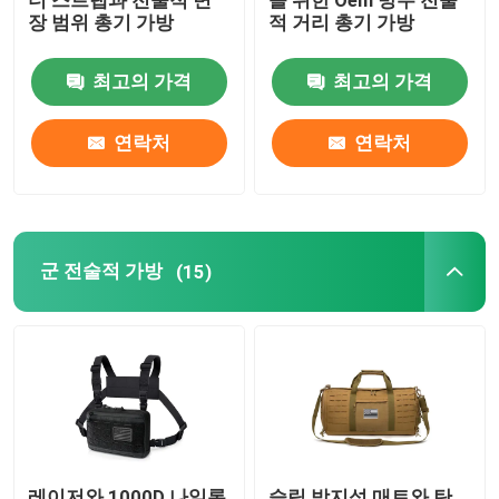
더 스트랩과 전술적 변
을 위한 Oem 방수 전술
장 범위 총기 가방
적 거리 총기 가방
공장 투어
최고의 가격
최고의 가격
품질 관리
연락처
연락처
저희와 연락
군 전술적 가방
(15)
뉴스
인용 을 요청 하십시오
전술적 총 가방
총 가방을 추적하기
레이저와 1000D 나일론
슬립 방지성 매트와 탄