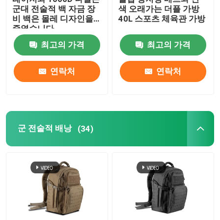
군대 전술적 백 자금 장
색 오래가는 더플 가방
비 백은 몰레 디자인을
40L 스포츠 체육관 가방
범위 총포상 가방
줄였습니다
최고의 가격
최고의 가격
군 전술적 가방
연락처
연락처
군 전술적 배낭
권총 총 가방
군 전술적 배낭
(34)
변장 추적 배낭
멜빵을 추적하기
쌍안경 장비 건