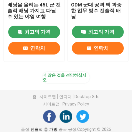
배낭을 올리는 45L 군 전
ODM 군대 공격 팩 과중
술적 배낭 가지고 다닐
한 업무 방수 전술적 배
양궁 소프트 바우 건
수 있는 야영 여행
낭
최고의 가격
최고의 가격
궁술 화살표 진동
연락처
연락처
낚시 용품 가방
아웃 도어 스포츠는 배낭을 지고 걷습니다
더 많은 것을 전망하십시
오
노트북 가장 배낭
홈
사이트맵
연락처
Desktop Site
사이트맵
Privacy Policy
절연 냉각기 가방
바퀴 달린 수하물 가방
품질
전술적 총 가방
중국 공장.Copyright © 2026