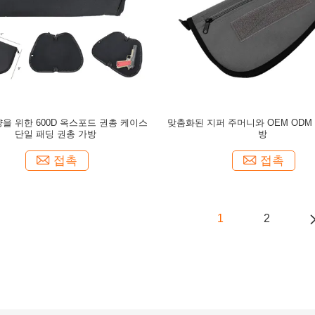
을 위한 600D 옥스포드 권총 케이스
맞춤화된 지퍼 주머니와 OEM ODM
단일 패딩 권총 가방
방
접촉
접촉
1
2