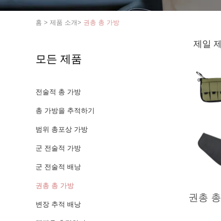
홈
>
제품 소개
>
권총 총 가방
제일 
모든 제품
전술적 총 가방
총 가방을 추적하기
범위 총포상 가방
군 전술적 가방
군 전술적 배낭
권총 총 가방
권총 총
변장 추적 배낭