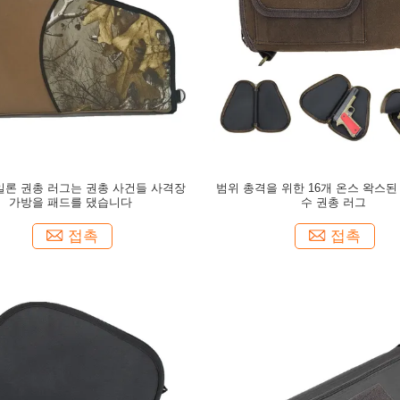
일론 권총 러그는 권총 사건들 사격장
범위 총격을 위한 16개 온스 왁스된
가방을 패드를 댔습니다
수 권총 러그
접촉
접촉