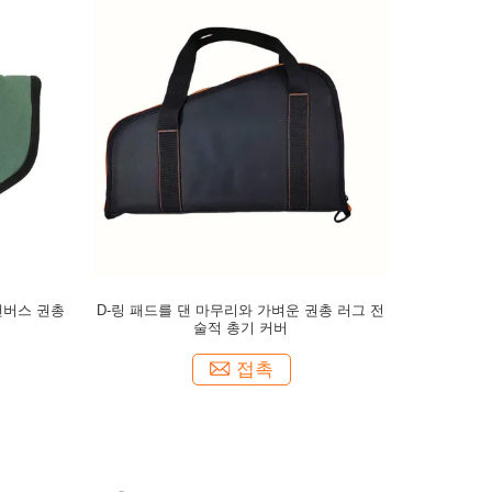
캔버스 권총
D-링 패드를 댄 마무리와 가벼운 권총 러그 전
술적 총기 커버
접촉