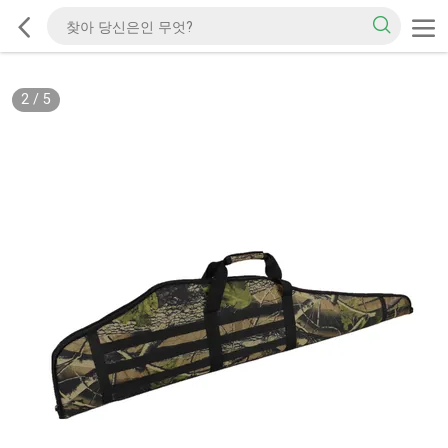
2
/
5