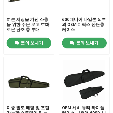
여분 저장을 가진 소총
600데니어 나일론 외부
을 위한 주문 로고 호화
의 OEM 디럭스 산탄총
로운 난조 총 부대
케이스
문의 보내기
문의 보내기
집
제품
이중 밀도 패딩 및 조절
OEM 헤비 듀티 라이플
우리 에 관한 것
가능한 스트랩이 있는
케이스 보호용 600데니