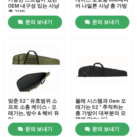
OEM 내구성 있는 사냥
어 나일론 사냥 총 가방
총 가방
공장 투어
문의 보내기
문의 보내기
품질 관리
저희와 연락
뉴스
인용 을 요청 하십시오
맞춘 52 " 유효범위 소
몰레 시스템과 Oem 오
프트 소총 케이스 - 오
래가는 52 " 추적하는
래가는, 방수 & 헤비 듀
총 가방이 대부분의 모
전술적 총 가방
티
델에 맞습니다
문의 보내기
문의 보내기
총 가방을 추적하기