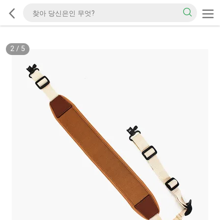
2
/
5