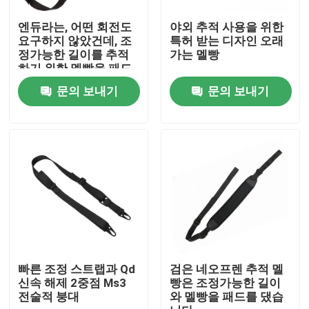
엔듀라는, 어떤 회전도
야외 추적 사용을 위한
공장 투어
요구하지 않았건데, 조
특허 받는 디자인 오래
정가능한 길이를 추적
가는 멜빵
하기 위한 멜빵을 패드
를 댔습니다
품질 관리
문의 보내기
문의 보내기
저희와 연락
뉴스
인용 을 요청 하십시오
전술적 총 가방
빠른 조정 스트랩과 Qd
검은 네오프렌 추적 멜
신속 해제 2중점 Ms3
빵은 조정가능한 길이
전술적 붕대
와 멜빵을 패드를 댔습
총 가방을 추적하기