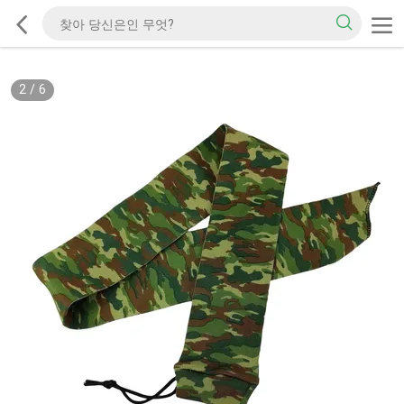
2
/
6