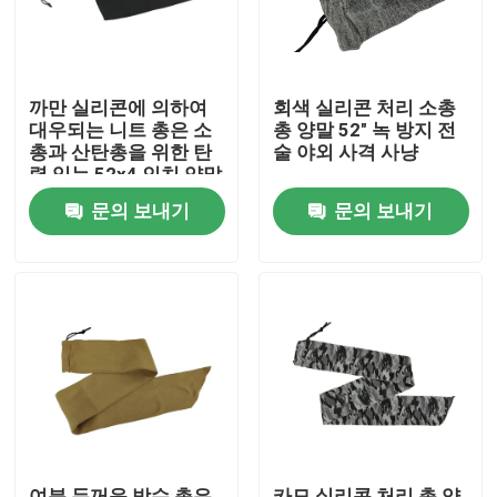
까만 실리콘에 의하여
회색 실리콘 처리 소총
대우되는 니트 총은 소
총 양말 52" 녹 방지 전
총과 산탄총을 위한 탄
술 야외 사격 사냥
력 있는 52x4 인치 양말
을 죕니다
문의 보내기
문의 보내기
집
제품
우리 에 관한 것
여분 두꺼운 방수 총은
카모 실리콘 처리 총 양