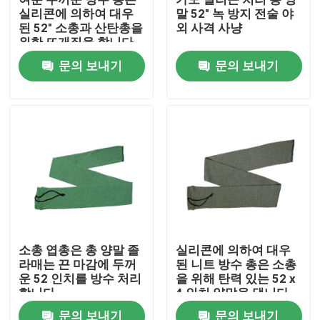
실리콘에 의하여 대우
말 52" 녹 방지 전술 야
된 52" 소총과 산탄총을
외 사격 사냥
공장 투어
위한 뜨개질을 합니다
문의 보내기
문의 보내기
품질 관리
저희와 연락
뉴스
인용 을 요청 하십시오
소총 엽총은 총 양말 졸
실리콘에 의하여 대우
라매는 끈 마감에 두꺼
된 니트 방수 총은 소총
전술적 총 가방
운 52 인치를 방수 처리
을 위해 탄력 있는 52 x
합니다
4 인치 양말을 댑니다
총 가방을 추적하기
문의 보내기
문의 보내기