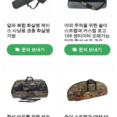
알파 복합 화살병 케이
야외 추적을 위한 솔더
스 사냥용 권총 화살병
스트랩과 커스텀 로고
가방
100 센티미터 오래가는
양궁 합성 바우 경우
문의 보내기
문의 보내기
집
제품
우리 에 관한 것
합성 바우를 위해 부속
솔더 스트랩과 OEM 46