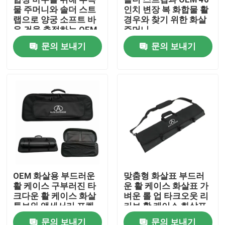
물 주머니와 솔더 스트
인치 변장 복 화합물 활
랩으로 양궁 소프트 바
경우와 찾기 위한 화살
공장 투어
우 건을 추적하는 OEM
주머니
43 인치 변장
문의 보내기
문의 보내기
품질 관리
저희와 연락
뉴스
인용 을 요청 하십시오
OEM 화살용 부드러운
맞춤형 화살표 부드러
활 케이스 구부러진 타
운 활 케이스 화살표 가
전술적 총 가방
크다운 활 케이스 화살
벼운 롤 업 타크오웃 리
튜브와 액세서리 포켓
커브 활 케이스 화살표
화살 게임
튜브 홀더와 함께 활 가
총 가방을 추적하기
문의 보내기
문의 보내기