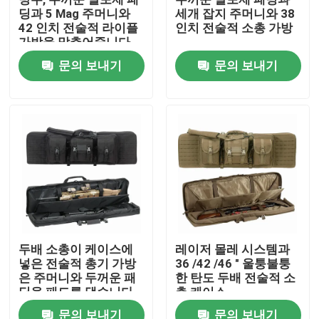
딩과 5 Mag 주머니와
세개 잡지 주머니와 38
42 인치 전술적 라이플
인치 전술적 소총 가방
공장 투어
가방을 맞추어줍니다
문의 보내기
문의 보내기
품질 관리
저희와 연락
뉴스
인용 을 요청 하십시오
두배 소총이 케이스에
레이저 몰레 시스템과
넣은 전술적 총기 가방
36 /42 /46 " 울퉁불퉁
전술적 총 가방
은 주머니와 두꺼운 패
한 탄도 두배 전술적 소
딩을 패드를 댔습니다
총 케이스
총 가방을 추적하기
문의 보내기
문의 보내기