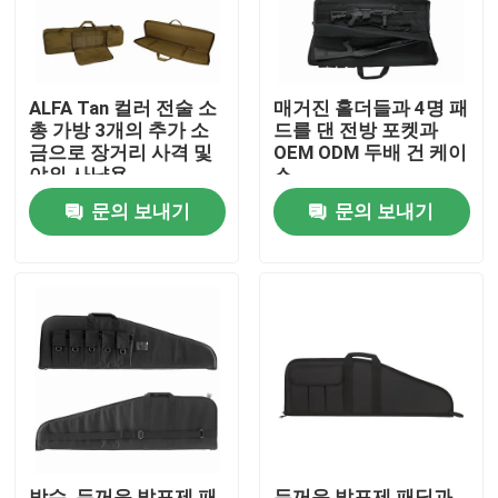
ALFA Tan 컬러 전술 소
매거진 홀더들과 4명 패
총 가방 3개의 추가 소
드를 댄 전방 포켓과
금으로 장거리 사격 및
OEM ODM 두배 건 케이
야외 사냥용
스
문의 보내기
문의 보내기
집
제품
우리 에 관한 것
방수, 두꺼운 발포제 패
두꺼운 발포제 패딩과