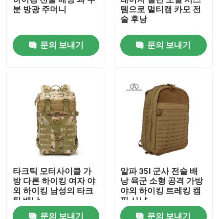
분 방광 주머니
템으로 멀티캠 카모 전
술 후낭
공장 투어
문의 보내기
문의 보내기
품질 관리
저희와 연락
뉴스
인용 을 요청 하십시오
타크틱 모터사이클 가
알파 35l 군사 전술 배
방 다른 하이킹 여자 야
낭 육군 소형 공격 가방
전술적 총 가방
외 하이킹 남성의 타크
야외 하이킹 트레킹 캠
틱 배낭
핑 사냥
총 가방을 추적하기
문의 보내기
문의 보내기