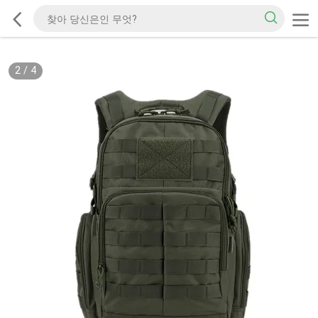
2
/
4