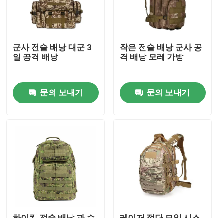
군사 전술 배낭 대군 3
작은 전술 배낭 군사 공
일 공격 배낭
격 배낭 모레 가방
문의 보내기
문의 보내기
집
제품
우리 에 관한 것
하이킹 전술 배낭 과 수
레이저 절단 모일 시스