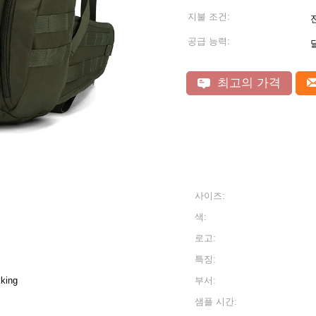
지불 조건:
공급 능력:
달
최고의 가격
사이즈:
색:
로고:
특징:
kking
부서:
샘플 시간: