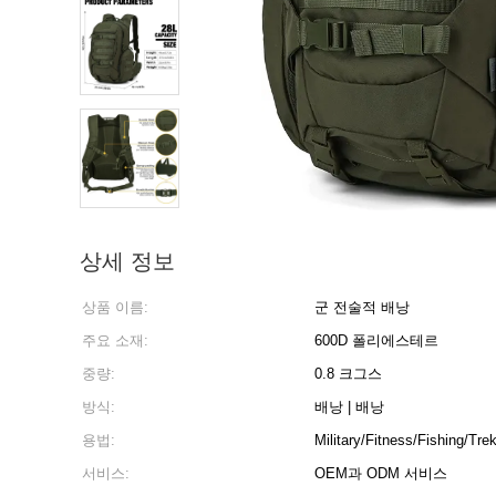
상세 정보
상품 이름:
군 전술적 배낭
주요 소재:
600D 폴리에스테르
중량:
0.8 크그스
방식:
배낭 | 배낭
용법:
Military/Fitness/Fishing/Tre
서비스:
OEM과 ODM 서비스