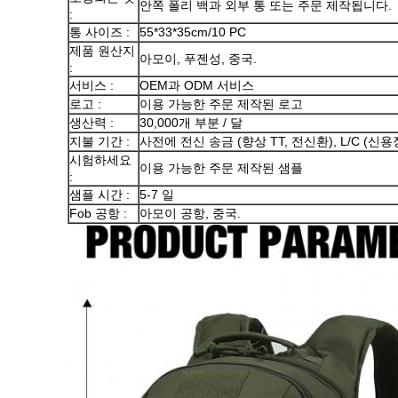
안쪽 폴리 백과 외부 통 또는 주문 제작됩니다.
:
통 사이즈 :
55*33*35cm/10 PC
제품 원산지
아모이, 푸젠성, 중국.
:
서비스 :
OEM과 ODM 서비스
로고 :
이용 가능한 주문 제작된 로고
생산력 :
30,000개 부분 / 달
지불 기간 :
사전에 전신 송금 (향상 TT, 전신환), L/C (신용
시험하세요
이용 가능한 주문 제작된 샘플
:
샘플 시간 :
5-7 일
Fob 공항 :
아모이 공항, 중국.