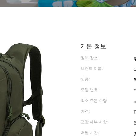
기본 정보
원래 장소:
브랜드 이름:
인증:
B
모델 번호:
#
최소 주문 수량:
5
가격:
T
포장 세부 사항:
배달 시간: