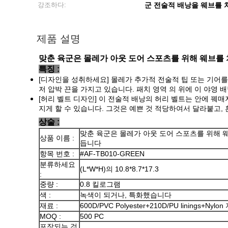
강조하다:
군 전술적 배낭을 웨브를 
제품 설명
맞춘 육군은 몰레가 아웃 도어 스포츠를 위해 웨브를
특징 :
[디자인을 성취하세요] 몰레가 추가적 전술적 팁 또는 기어를
저 압박 끈을 가지고 있습니다. 패치 영역 의 위에 이 야영
[허리 벨트 디자인] 이 전술적 배낭의 허리 벨트는 안에 꿰
지게 할 수 있습니다. 그것은 예쁜 것 적당하여서 달라붙고,
상술 :
맞춘 육군은 몰레가 아웃 도어 스포츠를 위해 
상품 이름 :
듭니다
항목 번호 :
#AF-TB010-GREEN
분류하세요
(L*W*H)의 10.8*8.7*17.3
:
중량 :
0.8 킬로그램
색 :
녹색이 되거나, 특화했습니다
재료 :
600D/PVC Polyester+210D/PU linings+Nylo
MOQ :
500 PC
포장되는 것