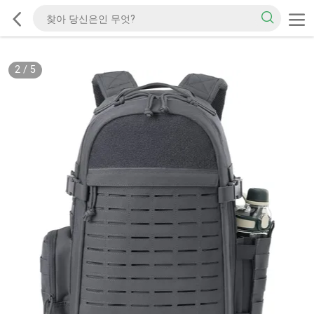
2
/
5