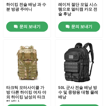
하이킹 전술 배낭 과 수
레이저 절단 모일 시스
분 방광 주머니
템으로 멀티캠 카모 전
공장 투어
술 후낭
문의 보내기
문의 보내기
품질 관리
저희와 연락
뉴스
인용 을 요청 하십시오
타크틱 모터사이클 가
50L 군사 전술 배낭 방
전술적 총 가방
방 다른 하이킹 여자 야
수 및 중량용 대형 몰레
외 하이킹 남성의 타크
배낭
틱 배낭
총 가방을 추적하기